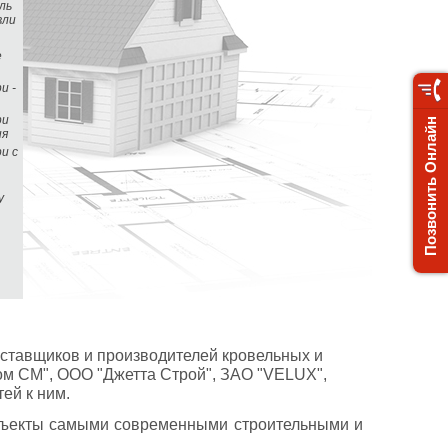
ль
вли
е
и -
ри
ия
и с
у
оставщиков и производителей кровельных и
ом СМ", ООО "Джетта Строй", ЗАО "VELUX",
ей к ним.
объекты самыми современными строительными и