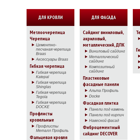
ДЛЯ КРОВЛИ
ДЛЯ ФАСАДА
Метлоочерепица
Сайдинг виниловый,
Т
Черепица
акриловый,
металлический, ДПК
Цементно-
Г
песчаная черепица
Виниловый сайдинг
Braas
Металлический
Аксессуары Braas
сайдинг
Гибкая черепица
Композитный
сайдинг
Гибкая черепица
Katepal
Пластиковые
Гибкая черепица
фасадные панели
Shinglas
Альта Профиль
Гибкая черепица
Docke
Tegola
Фасадная плитка
Гибкая черепица
DOCKE
Панели под камень
Профлисты
Панели под кирпич
кровельные
Навесной фасад
Профлисты
Фиброцементный
Металл Профиль
сайдинг DECOVER
Фальцевая кровля