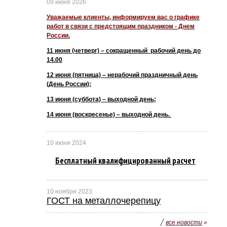
09 июня 2026
Уважаемые клиенты, информируем вас о графике
работ в связи с предстоящим праздником - Днем
России.
11 июня (четверг) – сокращенный рабочий день до
14.00
12 июня (пятница) – нерабочий праздничный день
(День России);
13 июня (суббота) – выходной день;
14 июня (воскресенье) – выходной день.
10 июня 2024
Бесплатный квалифицированный расчет
10 ноября 2023
ГОСТ на металлочерепицу
/
все новости
»