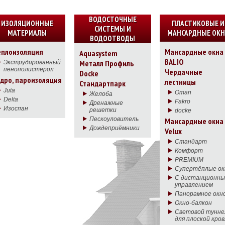
ВОДОСТОЧНЫЕ
ИЗОЛЯЦИОННЫЕ
ПЛАСТИКОВЫЕ И
СИСТЕМЫ И
МАТЕРИАЛЫ
МАНСАРДНЫЕ ОКН
ВОДООТВОДЫ
еплоизоляция
Мансардные окна
Aquasystem
BALIO
Металл Профиль
Экструдированный
пенополистерол
Чердачные
Docke
идро, пароизоляция
лестницы
Стандартпарк
Juta
Oman
Желоба
Delta
Fakro
Дренажные
Изоспан
решетки
docke
Пескоуловитель
Мансардные окна
Дождеприёмники
Velux
Стандарт
Комфорт
PREMIUM
Супертёплые ок
С дистанционн
управлением
Панорамное окн
Окно-балкон
Световой тунне
для плоской кро