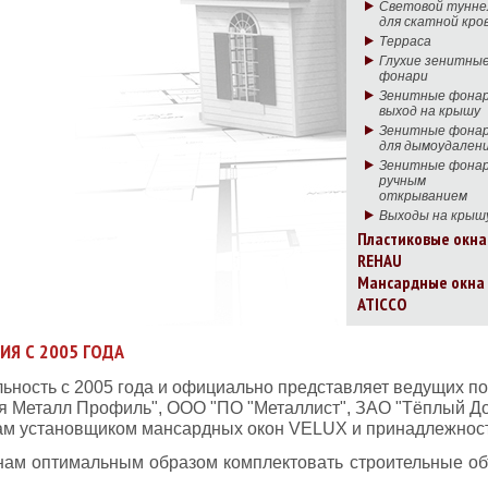
Световой тунне
для скатной кро
Терраса
Глухие зенитны
фонари
Зенитные фонар
выход на крышу
Зенитные фона
для дымоудален
Зенитные фонар
ручным
открыванием
Выходы на крыш
Пластиковые окна
REHAU
Мансардные окна
ATICCO
ИЯ С 2005 ГОДА
ьность с 2005 года и официально представляет ведущих п
я Металл Профиль", ООО "ПО "Металлист", ЗАО "Тёплый Д
ам установщиком мансардных окон VELUX и принадлежност
нам оптимальным образом комплектовать строительные 