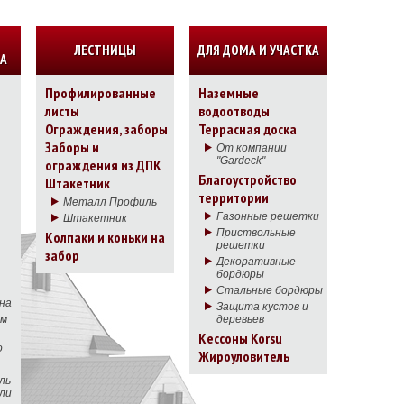
ЛЕСТНИЦЫ
ДЛЯ ДОМА И УЧАСТКА
А
Профилированные
Наземные
листы
водоотводы
Ограждения, заборы
Террасная доска
Заборы и
От компании
"Gardeck"
ограждения из ДПК
Благоустройство
Штакетник
территории
Металл Профиль
Газонные решетки
Штакетник
Приствольные
Колпаки и коньки на
решетки
забор
Декоративные
бордюры
Стальные бордюры
на
Защита кустов и
ым
деревьев
Кессоны Korsu
о
Жироуловитель
ль
вли