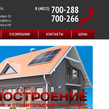
700-288
8 (4822)
КА.
700-266
, офис 23
em@bk.ru
ппа в VK
О КОМПАНИИ
КОНТАКТЫ
ЦЕНЫ