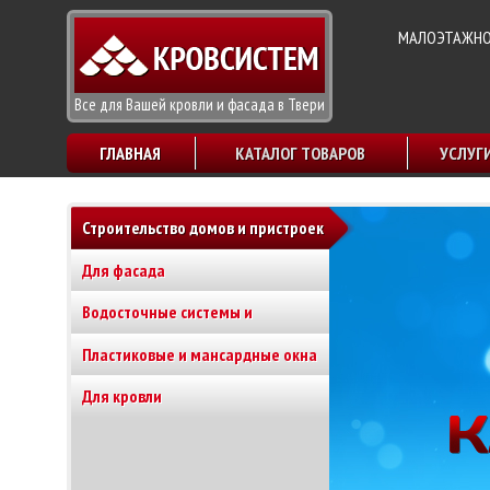
МАЛОЭТАЖНОЕ
Все для Вашей кровли и фасада в Твери
ГЛАВНАЯ
КАТАЛОГ ТОВАРОВ
УСЛУГ
Строительство домов и пристроек
Для фасада
Водосточные системы и
Пластиковые и мансардные окна
водоотводы
Для кровли