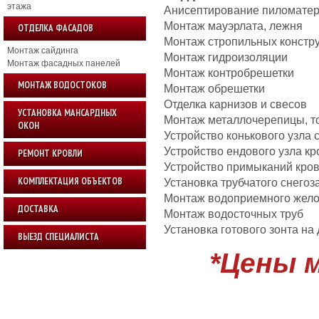
этажа
Анисептирование пиломате
Монтаж мауэрлата, лежня
ОТДЕЛКА ФАСАДОВ
Монтаж стропильных констр
Монтаж сайдинга
Монтаж гидроизоляции
Монтаж фасадных панелей
Монтаж контробрешетки
МОНТАЖ ВОДОСТОКОВ
Монтаж обрешетки
Отделка карн
УСТАНОВКА МАНСАРДНЫХ
Монтаж металлочерепицы, т
ОКОН
Устройство конькового узла 
Устройство ендового узла кр
РЕМОНТ КРОВЛИ
Устройство примыканий кро
КОМПЛЕКТАЦИЯ ОБЪЕКТОВ
Установка трубчатого снего
Монтаж водоприемного жел
ДОСТАВКА
Монтаж водосточных труб
Установка готового зонта на
ВЫЕЗД СПЕЦИАЛИСТА
*Цены 